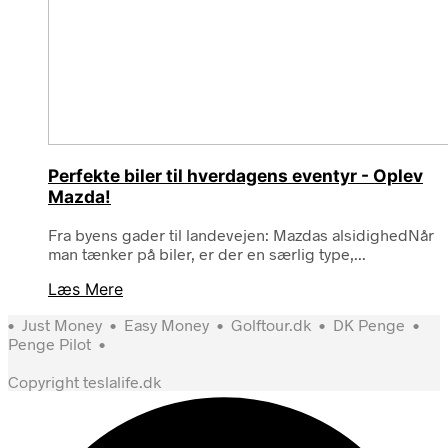
Perfekte biler til hverdagens eventyr - Oplev
Mazda!
Fra byens gader til landevejen: Mazdas alsidighedNår
man tænker på biler, er der en særlig type,...
Læs Mere
•
Just Money
•
Easy Money
•
Golftour.dk
•
DK Penge
•
Penge Pilot
•
Copyright teslalife.dk