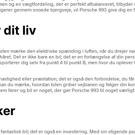
men og en vægtfordeling, der er perfekt afbalanceret, tilbyd
gerer gennem snoede bjergveje, vil Porsche 993 give dig en føl
dit liv
æsten mærke den elektriske spænding i luften, når du drejer nø
ret. Det er ikke bare en bil; det er en forlængelse af din per
ransporterer dig selv fra punkt A til punkt B, men hvor du ople
astighed eller præstation; det er også den forbindelse, du får 
g, kan du mærke, hvordan bilen griber vejbanen og følger din 
m fører og bil er noget, der gør Porsche 993 til noget særligt
ker
fantastisk bil; det er også en investering. Med sin stigende po