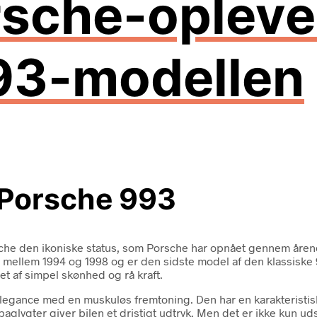
rsche-opleve
93-modellen
 Porsche 993
che den ikoniske status, som Porsche har opnået gennem årene
mellem 1994 og 1998 og er den sidste model af den klassiske 911
et af simpel skønhed og rå kraft.
 elegance med en muskuløs fremtoning. Den har en karakteristi
aglygter giver bilen et dristigt udtryk. Men det er ikke kun u