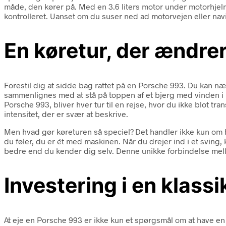
måde, den kører på. Med en 3.6 liters motor under motorhjel
kontrolleret. Uanset om du suser ned ad motorvejen eller navi
En køretur, der ændrer 
Forestil dig at sidde bag rattet på en Porsche 993. Du kan n
sammenlignes med at stå på toppen af et bjerg med vinden i hå
Porsche 993, bliver hver tur til en rejse, hvor du ikke blot t
intensitet, der er svær at beskrive.
Men hvad gør køreturen så speciel? Det handler ikke kun om h
du føler, du er ét med maskinen. Når du drejer ind i et svin
bedre end du kender dig selv. Denne unikke forbindelse melle
Investering i en klassi
At eje en Porsche 993 er ikke kun et spørgsmål om at have en 