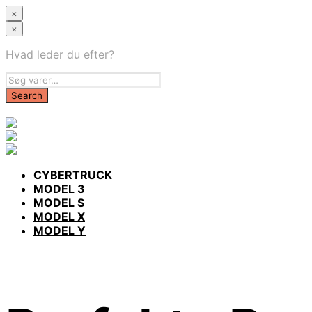
×
×
Hvad leder du efter?
CYBERTRUCK
MODEL 3
MODEL S
MODEL X
MODEL Y