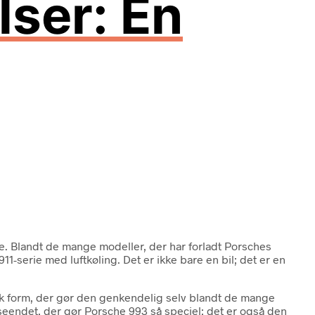
lser: En
. Blandt de mange modeller, der har forladt Porsches
-serie med luftkøling. Det er ikke bare en bil; det er en
sk form, der gør den genkendelig selv blandt de mange
dseendet, der gør Porsche 993 så speciel; det er også den