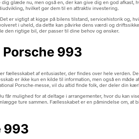
give dig glæde nu, men også en, der kan give dig en god afkast,
udvikling, hvilket gør dem til en attraktiv investering.
 er vigtigt at kigge på bilens tilstand, servicehistorik og, h
lveret i uheld, da dette kan påvirke dens værdi og driftssikke
de den rigtige bil, der passer til dine behov og ønsker.
g Porsche 993
er fællesskabet af entusiaster, der findes over hele verden. D
llesskab er ikke kun en kilde til information, men også en måde
national Porsche-messe, vil du altid finde folk, der deler din kæ
Du får mulighed for at deltage i arrangementer, hvor du kan vis
anlægge ture sammen. Fællesskabet er en påmindelse om, at bi
e 993