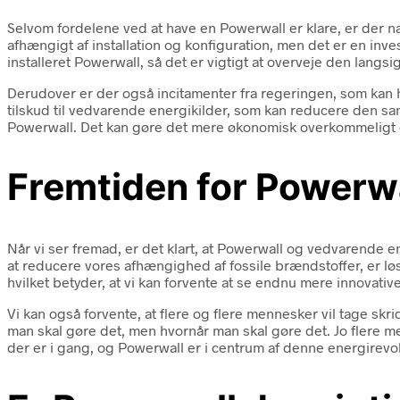
Selvom fordelene ved at have en Powerwall er klare, er der n
afhængigt af installation og konfiguration, men det er en inv
installeret Powerwall, så det er vigtigt at overveje den langs
Derudover er der også incitamenter fra regeringen, som kan 
tilskud til vedvarende energikilder, som kan reducere den sa
Powerwall. Det kan gøre det mere økonomisk overkommeligt o
Fremtiden for Powerw
Når vi ser fremad, er det klart, at Powerwall og vedvarende e
at reducere vores afhængighed af fossile brændstoffer, er l
hvilket betyder, at vi kan forvente at se endnu mere innovative
Vi kan også forvente, at flere og flere mennesker vil tage sk
man skal gøre det, men hvornår man skal gøre det. Jo flere me
der er i gang, og Powerwall er i centrum af denne energirevol