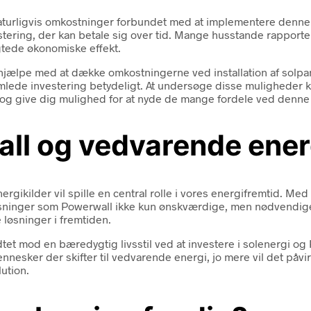
aturligvis omkostninger forbundet med at implementere denne t
estering, der kan betale sig over tid. Mange husstande rapport
igtede økonomiske effekt.
hjælpe med at dække omkostningerne ved installation af solpan
mlede investering betydeligt. At undersøge disse muligheder ka
g give dig mulighed for at nyde de mange fordele ved denne 
all og vedvarende ener
nergikilder vil spille en central rolle i vores energifremtid.
øsninger som Powerwall ikke kun ønskværdige, men nødvendige. 
 løsninger i fremtiden.
ridtet mod en bæredygtig livsstil ved at investere i solenergi o
nnesker der skifter til vedvarende energi, jo mere vil det påv
ution.