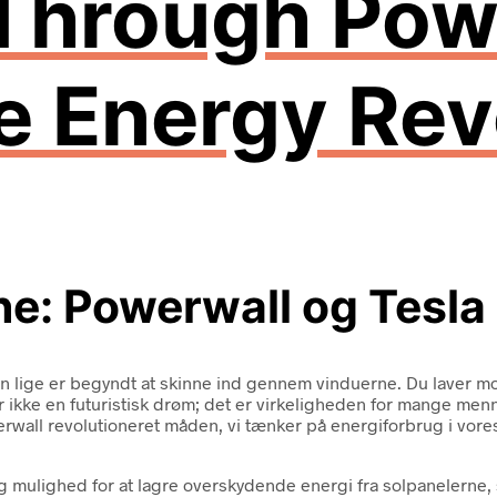
Through Pow
e Energy Rev
e: Powerwall og Tesla
olen lige er begyndt at skinne ind gennem vinduerne. Du laver m
r ikke en futuristisk drøm; det er virkeligheden for mange men
erwall revolutioneret måden, vi tænker på energiforbrug i vores
mulighed for at lagre overskydende energi fra solpanelerne, s