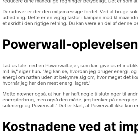
reducere dine månedlige regninger betydeligt. Det er som at 
Derudover er der den miljømæssige fordel. Ved at bruge sol
udledning. Dette er en vigtig faktor i kampen mod klimaændrin
et skridt i den rigtige retning. Du kan være en del af denne b
Powerwall-oplevelsen
Lad os tale med en Powerwall-ejer, som kan give os et indblik i
mit liv," siger hun. "Jeg kan se, hvordan jeg bruger energi, og
energi om natten uden at bekymre sig om, hvor meget det kost
hvornår jeg har den mest energi lagret."
Mette nævner også, at hun har haft nogle tilslutninger til and
energiforbrug, men også den måde, jeg tænker på energi gen
solenergi og Powerwall." Det er klart, at Powerwall ikke kun er
Kostnadene ved at im