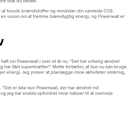
re skal du betale.
d af fossile brændstoffer og mindsker din samlede CO2-
aft en vision om at fremme bæredygtig energi, og Powerwall er
v
haft sin Powerwall i over et år nu. "Det har virkelig ændret
jeg har fået superkræfter!" Mette fortæller, at hun nu kan bruge
er energi. Jeg prøver at planlægge mine aktiviteter omkring,
e. "Det er ikke kun Powerwall, der har ændret mit
g jeg har endda opfordret mine naboer til at overveje