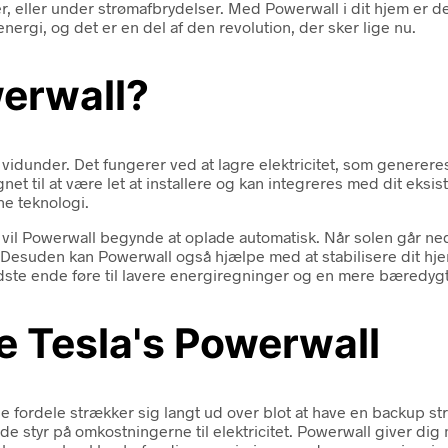
, eller under strømafbrydelser. Med Powerwall i dit hjem er det 
nergi, og det er en del af den revolution, der sker lige nu.
erwall?
 vidunder. Det fungerer ved at lagre elektricitet, som generere
gnet til at være let at installere og kan integreres med dit eks
ne teknologi.
 vil Powerwall begynde at oplade automatisk. Når solen går ned,
g. Desuden kan Powerwall også hjælpe med at stabilisere dit hj
dste ende føre til lavere energiregninger og en mere bæredygtig
e Tesla's Powerwall
e fordele strækker sig langt ud over blot at have en backup st
e styr på omkostningerne til elektricitet. Powerwall giver di