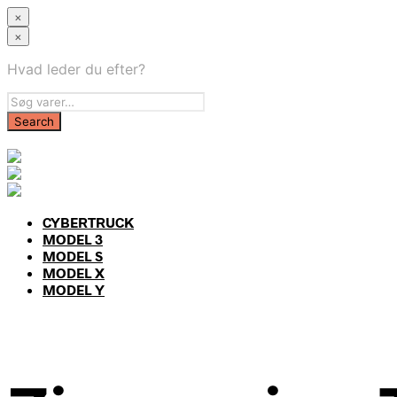
×
×
Hvad leder du efter?
CYBERTRUCK
MODEL 3
MODEL S
MODEL X
MODEL Y