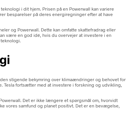
eknologi i dit hjem. Prisen på en Powerwall kan variere
erer besparelser på deres energiregninger efter at have
eler og Powerwall. Dette kan omfatte skattefradrag eller
n være en god idé, hvis du overvejer at investere i en
teknologi.
gi
 Med den stigende bekymring over klimaændringer og behovet for
Tesla fortsætter med at investere i forskning og udvikling,
g Powerwall. Det er ikke længere et spørgsmål om, hvorvidt
irke vores samfund og planet positivt. Det er en bevægelse,