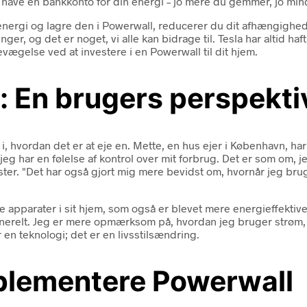
have en bankkonto for din energi – jo mere du gemmer, jo mind
energi og lagre den i Powerwall, reducerer du dit afhængighe
ger, og det er noget, vi alle kan bidrage til. Tesla har altid h
evægelse ved at investere i en Powerwall til dit hjem.
: En brugers perspekti
, hvordan det er at eje en. Mette, en hus ejer i København, har 
 jeg har en følelse af kontrol over mit forbrug. Det er som om, 
er. "Det har også gjort mig mere bevidst om, hvornår jeg brug
re apparater i sit hjem, som også er blevet mere energieffektiv
erelt. Jeg er mere opmærksom på, hvordan jeg bruger strøm, o
 en teknologi; det er en livsstilsændring.
plementere Powerwall