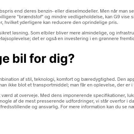
bspris end deres benzin- eller dieselmodeller. Men når man ser 
illigere "brændstof" og mindre vedligeholdelse, kan G9 vise s
r, hvilket yderligere kan reducere den oprindelige pris.
ret løsning. Som elbiler bliver mere almindelige, og infrastruk
etøjsoplevelse; det er også en investering i en grønnere fremti
e bil for dig?
nation af stil, teknologi, komfort og bæredygtighed. Den appell
man ikke blot et transportmiddel; man får en oplevelse, der er
mt værd at overveje. Med dens imponerende specifikationer, lu
 nogle af de mest presserende udfordringer, vi står overfor i da
ilfredsstillende og ansvarlig. For mere information kan du se