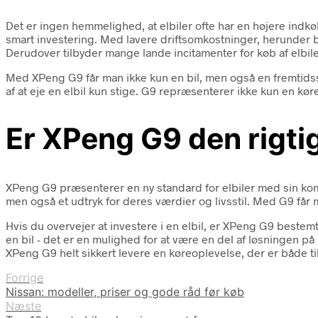
Det er ingen hemmelighed, at elbiler ofte har en højere indkø
smart investering. Med lavere driftsomkostninger, herunder b
Derudover tilbyder mange lande incitamenter for køb af elbile
Med XPeng G9 får man ikke kun en bil, men også en fremtidssik
af at eje en elbil kun stige. G9 repræsenterer ikke kun en kør
Er XPeng G9 den rigtig
XPeng G9 præsenterer en ny standard for elbiler med sin kombi
men også et udtryk for deres værdier og livsstil. Med G9 får 
Hvis du overvejer at investere i en elbil, er XPeng G9 beste
en bil - det er en mulighed for at være en del af løsningen på
XPeng G9 helt sikkert levere en køreoplevelse, der er både t
Forrige
Nissan: modeller, priser og gode råd før køb
Næste