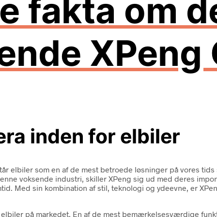
e fakta om d
rende XPeng
æra inden for elbiler
tår elbiler som en af de mest betroede løsninger på vores tids
 denne voksende industri, skiller XPeng sig ud med deres imp
id. Med sin kombination af stil, teknologi og ydeevne, er XPen
ndre elbiler på markedet. En af de mest bemærkelsesværdige f