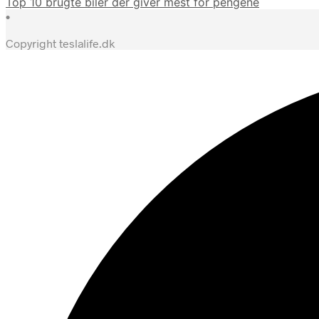
Top 10 brugte biler der giver mest for pengene
•
Copyright teslalife.dk