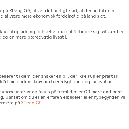
på XPeng G9, bliver det hurtigt klart, at denne bil er en
ig at være mere økonomisk fordelagtig på lang sigt.
tur til opladning fortsætter med at forbedre sig, vil værdien
d og en mere bæredygtig livsstil.
erer til dem, der ønsker en bil, der ikke kun er praktisk,
 i tråd med tidens krav om bæredygtighed og innovation.
ksuriøse interiør og fokus på fremtiden er G9 mere end bare
g. Uanset om du er en erfaren elbilsejer eller nybegynder, vil
 nærmere på
XPeng G9
.