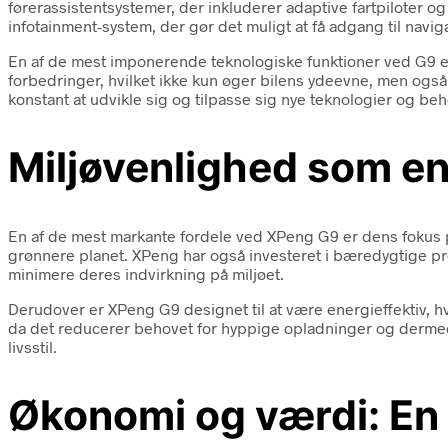
førerassistentsystemer, der inkluderer adaptive fartpiloter 
infotainment-system, der gør det muligt at få adgang til navi
En af de mest imponerende teknologiske funktioner ved G9 er d
forbedringer, hvilket ikke kun øger bilens ydeevne, men også 
konstant at udvikle sig og tilpasse sig nye teknologier og beh
Miljøvenlighed som en 
En af de mest markante fordele ved XPeng G9 er dens fokus på
grønnere planet. XPeng har også investeret i bæredygtige pro
minimere deres indvirkning på miljøet.
Derudover er XPeng G9 designet til at være energieffektiv, hv
da det reducerer behovet for hyppige opladninger og dermed
livsstil.
Økonomi og værdi: En 