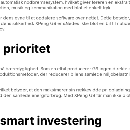
og automatisk nødbremsesystem, hvilket giver føreren en ekstr
gation, musik og kommunikation med blot et enkelt tryk.
ens evne til at opdatere software over nettet. Dette betyder, 
dens sikkerhed. XPeng G9 er således ikke blot en bil til nutid
ov.
prioritet
 bæredygtighed. Som en elbil producerer G9 ingen direkte emiss
duktionsmetoder, der reducerer bilens samlede miljøbelastning.
ilket betyder, at den maksimerer sin rækkevidde pr. opladning. 
 den samlede energiforbrug. Med XPeng G9 får man ikke blot 
smart investering