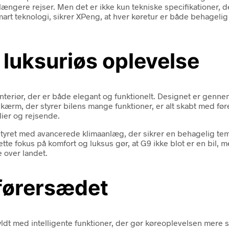
længere rejser. Men det er ikke kun tekniske specifikationer, 
art teknologi, sikrer XPeng, at hver køretur er både behagelig 
 luksuriøs oplevelse
teriør, der er både elegant og funktionelt. Designet er gennemf
 skærm, der styrer bilens mange funktioner, er alt skabt med fø
lier og rejsende.
tyret med avancerede klimaanlæg, der sikrer en behagelig temp
ette fokus på komfort og luksus gør, at G9 ikke blot er en bil, 
e over landet.
 førersædet
fyldt med intelligente funktioner, der gør køreoplevelsen mere