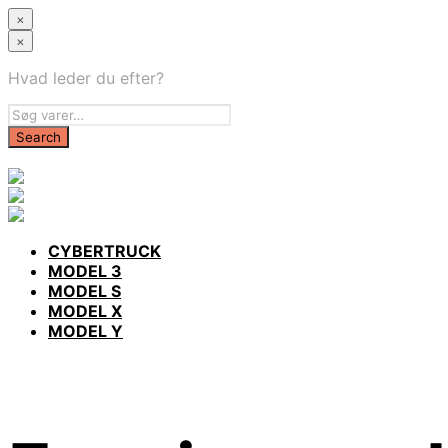
×
×
Hvad leder du efter?
CYBERTRUCK
MODEL 3
MODEL S
MODEL X
MODEL Y