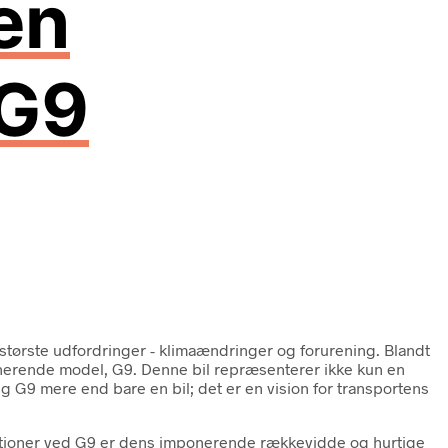
en
 G9
 største udfordringer - klimaændringer og forurening. Blandt
onerende model, G9. Denne bil repræsenterer ikke kun en
g G9 mere end bare en bil; det er en vision for transportens
unktioner ved G9 er dens imponerende rækkevidde og hurtige