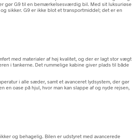
der gør G9 til en bemærkelsesværdig bil. Med sit luksuriøse
og sikker. G9 er ikke blot et transportmiddel; det er en
ørt med materialer af høj kvalitet, og der er lagt stor vægt
reren i tankerne. Det rummelige kabine giver plads til både
eratur i alle sæder, samt et avanceret lydsystem, der gør
men en oase på hjul, hvor man kan slappe af og nyde rejsen,
 sikker og behagelig. Bilen er udstyret med avancerede